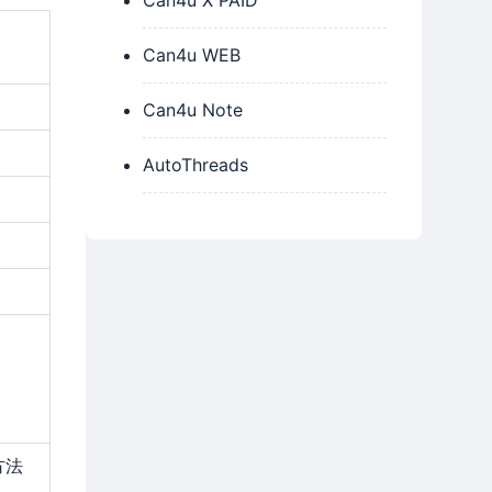
Can4u X PAID
Can4u WEB
Can4u Note
AutoThreads
方法