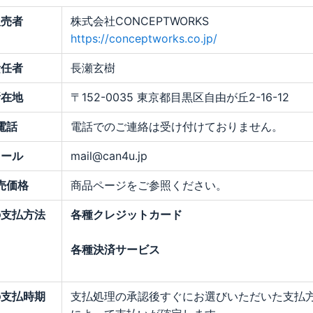
販売者
株式会社CONCEPTWORKS
https://conceptworks.co.jp/
責任者
長瀬玄樹
所在地
〒152-0035 東京都目黒区自由が丘2-16-12
電話
電話でのご連絡は受け付けておりません。
メール
mail@can4u.jp
売価格
商品ページをご参照ください。
の支払方法
各種クレジットカード
各種決済サービス
の支払時期
支払処理の承認後すぐにお選びいただいた支払